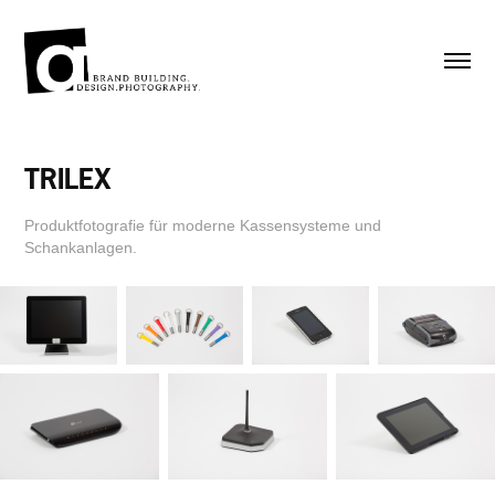
TRILEX
Produktfotografie für moderne Kassensysteme und
Schankanlagen.