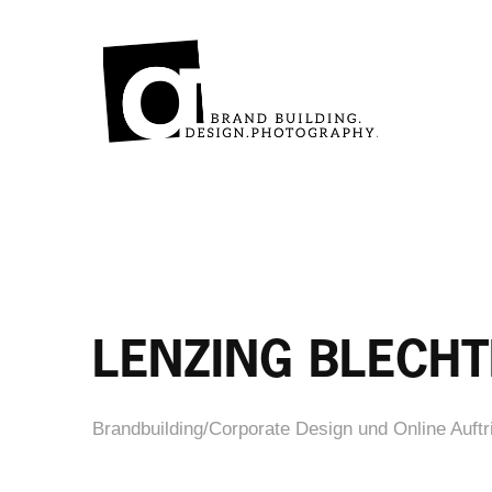
LENZING BLECH
Brandbuilding/Corporate Design und Online Auftrit